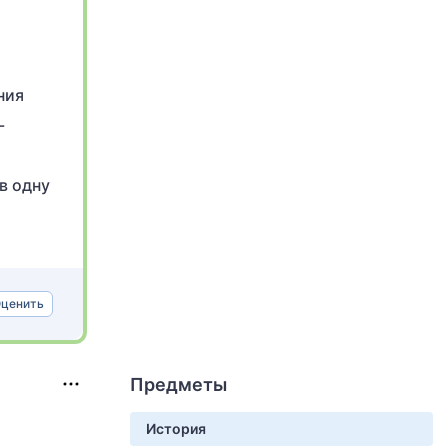
ния
-
в одну
ценить
Предметы
История