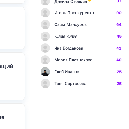
97
Данила Стоякин
Игорь Проскуренко
90
Саша Мансуров
64
Юлия Юлия
45
Яна Богданова
43
Мария Плотникова
40
ающий
Глеб Иванов
25
Таня Сартасова
25
ая