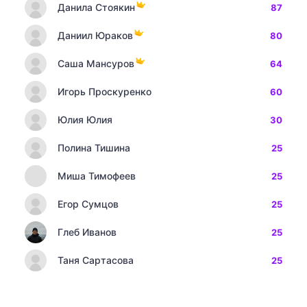
Данила Стоякин
87
Даниил Юраков
80
Саша Мансуров
64
Игорь Проскуренко
60
Юлия Юлия
30
Полина Тишина
25
Миша Тимофеев
25
Егор Сумцов
25
Глеб Иванов
25
Таня Сартасова
25