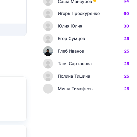
64
Саша Мансуров
Игорь Проскуренко
60
Юлия Юлия
30
Егор Сумцов
25
Глеб Иванов
25
Таня Сартасова
25
Полина Тишина
25
Миша Тимофеев
25