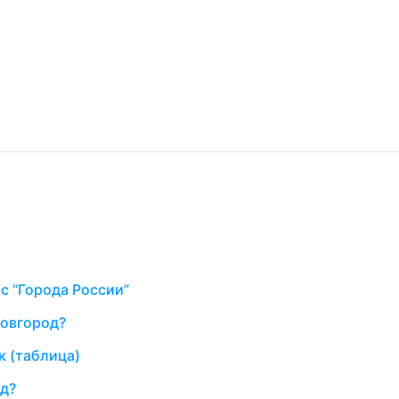
с “Города России”
Новгород?
к (таблица)
од?