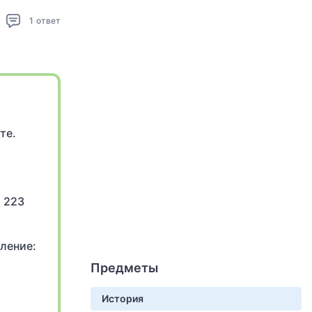
1
ответ
те.
 223
ление:
Предметы
История