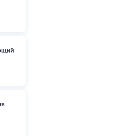
ающий
ая