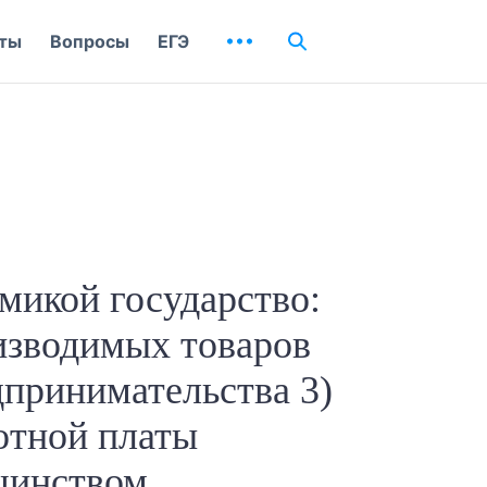
ты
Вопросы
ЕГЭ
микой государство:
оизводимых товаров
дпринимательства 3)
отной платы
шинством