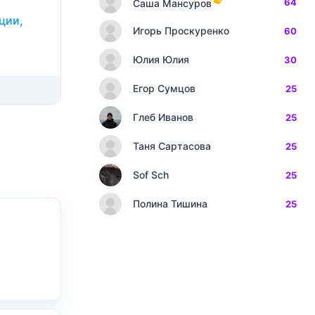
64
Саша Мансуров
ции,
Игорь Проскуренко
60
Юлия Юлия
30
Егор Сумцов
25
Глеб Иванов
25
Таня Сартасова
25
Sof Sch
25
Полина Тишина
25