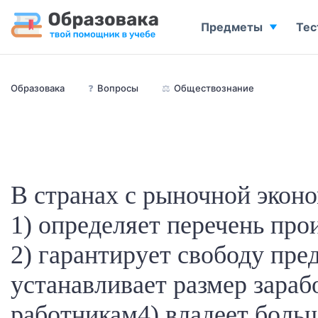
Предметы
Тес
Образовака
❓
Вопросы
⚖️
Обществознание
В странах с рыночной эконо
1) определяет перечень пр
2) гарантирует свободу пре
устанавливает размер зараб
работникам4) владеет боль