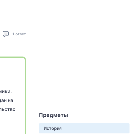
1
ответ
мики.
ан на
льство
Предметы
История