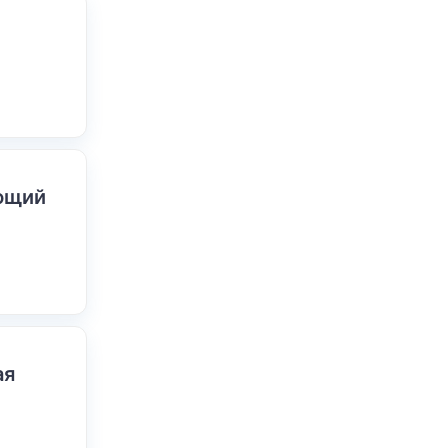
ающий
ая