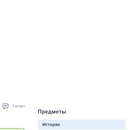
1
ответ
Предметы
История