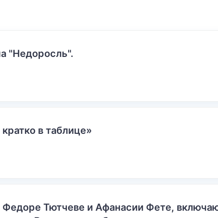
а "Недоросль".
 кратко в таблице»
о Федоре Тютчеве и Афанасии Фете, включ