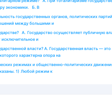
алитарном режиме? А. При тоталитаризме государств
еру экономики. Б. В
ельность государственных органов, политических партий
ошений ме­жду большими и
ударстве? А. Государство осуществляет публичную вл
т исключительное и
дарственной власти? А. Государственная власть — это
которого характерна опора на
ческих режимах и общественно-политических движени
казаны. 1) Любой режим к