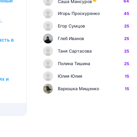
енный
64
Саша Мансуров
Игорь Проскуренко
45
,
Егор Сумцов
25
Глеб Иванов
25
асть в
Таня Сартасова
25
Полина Тишина
25
Юлия Юлия
15
ях и
Варюшка Мищенко
15