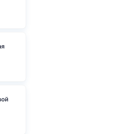
ая
вой