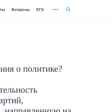
ты
Вопросы
ЕГЭ
ния о политике?
тельность
артий,
, направленную на