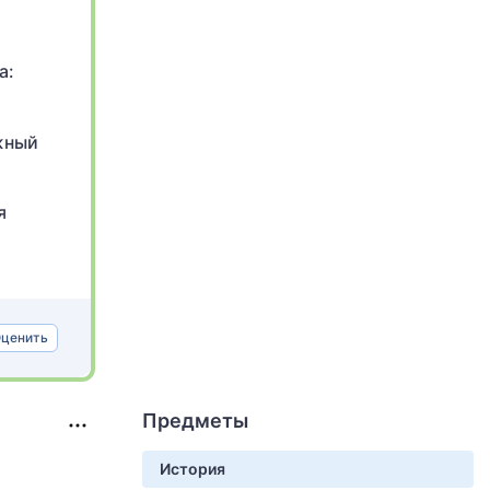
а:
жный
я
ценить
Предметы
История