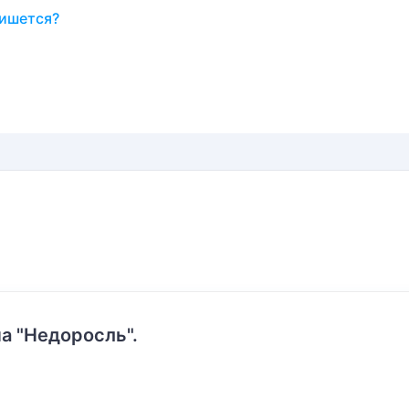
пишется?
а "Недоросль".