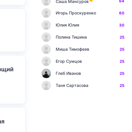
64
Саша Мансуров
Игорь Проскуренко
60
Юлия Юлия
30
Полина Тишина
25
Миша Тимофеев
25
Егор Сумцов
25
ающий
Глеб Иванов
25
Таня Сартасова
25
ая