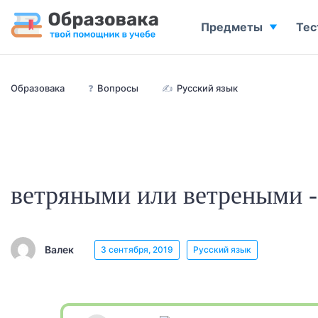
Предметы
Тес
Образовака
❓
Вопросы
✍
Русский язык
ветряными или ветреными -
Валек
3 сентября, 2019
Русский язык