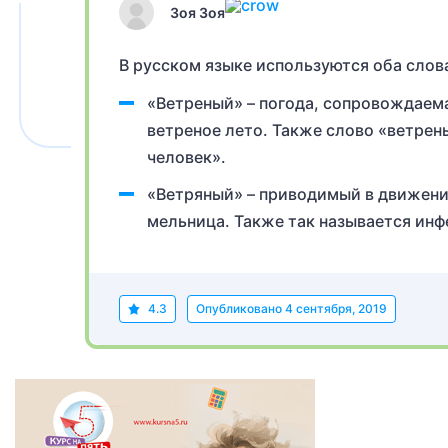
Зоя Зоя
В русском языке используются оба слова
«Ветреный» – погода, сопровождаема
ветреное лето. Также слово «ветре
человек».
«Ветряный» – приводимый в движение
мельница. Также так называется инф
4.3
Опубликовано
4 сентября, 2019