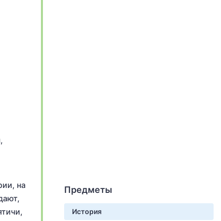
,
ии, на
Предметы
дают,
ятичи,
История