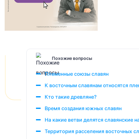
Похожие вопросы
Племенные союзы славян
К восточным славянам относятся плем
Кто такие древляне?
Время создания южных славян
На какие ветви делятся славянские 
Территория расселения восточных с