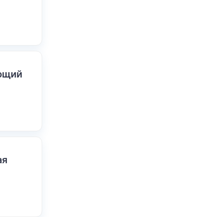
ающий
ая