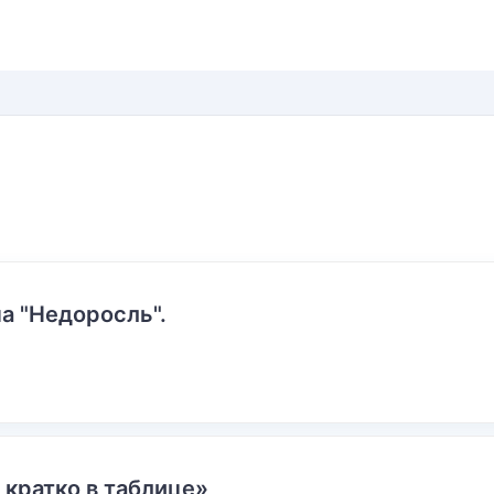
а "Недоросль".
 кратко в таблице»