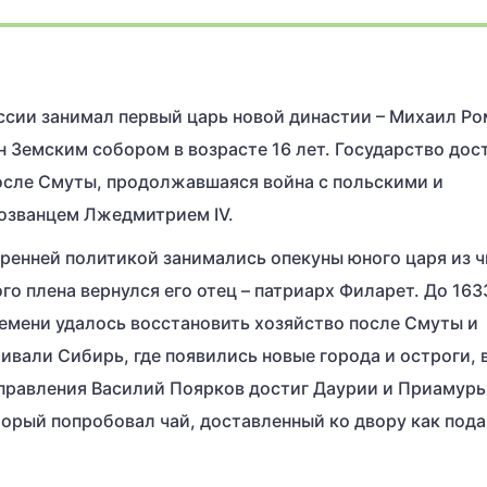
оссии занимал первый царь новой династии – Михаил Ро
н Земским собором в возрасте 16 лет. Государство дос
осле Смуты, продолжавшаяся война с польскими и
мозванцем Лжедмитрием IV.
тренней политикой занимались опекуны юного царя из 
го плена вернулся его отец – патриарх Филарет. До 163
ремени удалось восстановить хозяйство после Смуты и
ивали Сибирь, где появились новые города и остроги, 
о правления Василий Поярков достиг Даурии и Приамурь
орый попробовал чай, доставленный ко двору как пода