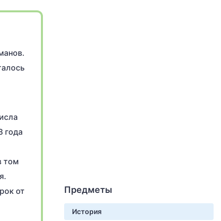
манов.
талось
числа
3 года
в том
я.
Предметы
рок от
История