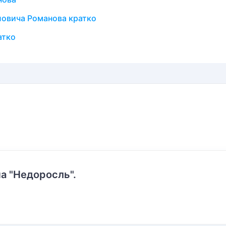
ловича Романова кратко
атко
а "Недоросль".