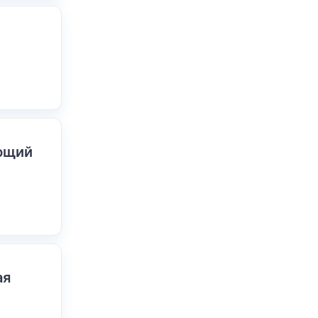
ающий
ая