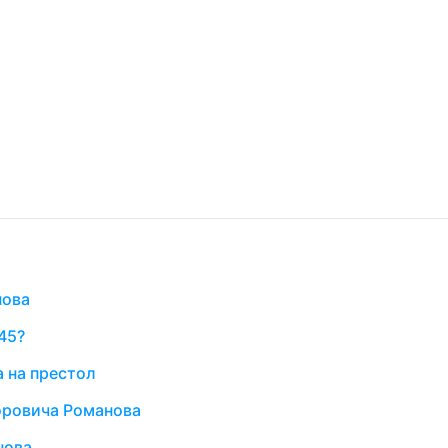
нова
45?
 на престол
оровича Романова
нова