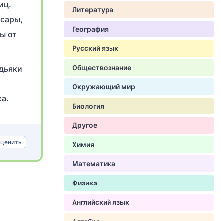
иц.
Литература
усары,
География
ы от
Русский язык
Обществознание
 дьяки
Окружающий мир
ка.
Биология
Другое
ценить
Химия
Математика
Физика
Английский язык