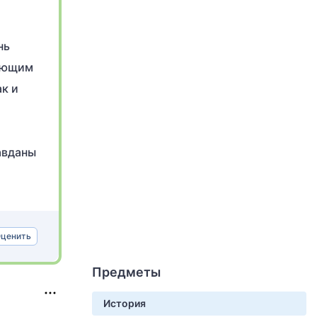
нь
дующим
ак и
авданы
ценить
Предметы
История