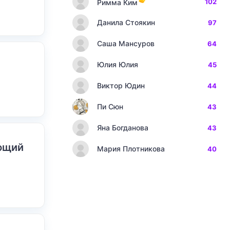
102
Римма Ким
Данила Стоякин
97
Саша Мансуров
64
Юлия Юлия
45
Виктор Юдин
44
Пи Сюн
43
Яна Богданова
43
ающий
Мария Плотникова
40