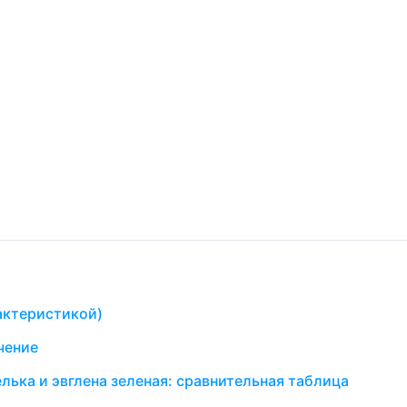
рактеристикой)
чение
лька и эвглена зеленая: сравнительная таблица