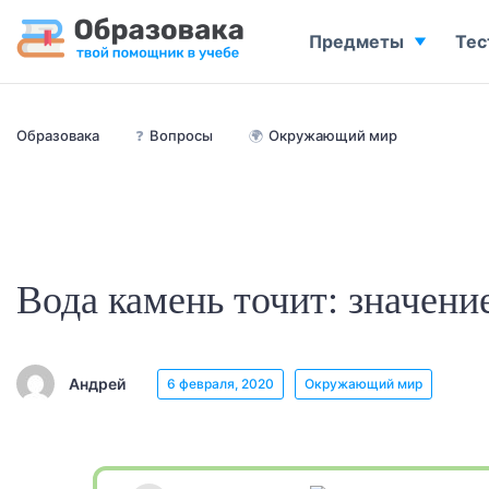
Предметы
Тес
Образовака
❓
Вопросы
🌍
Окружающий мир
Вода камень точит: значен
Андрей
6 февраля, 2020
Окружающий мир