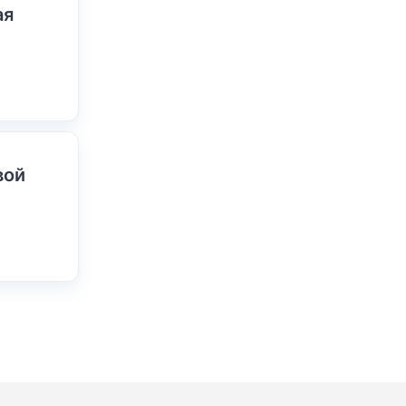
ая
вой