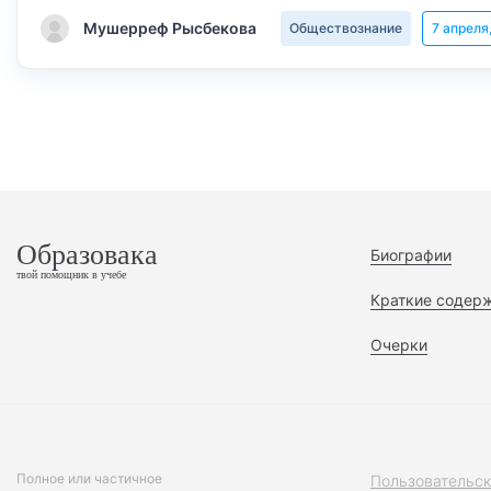
Мушерреф Рысбекова
Обществознание
7 апреля
Образовака
Биографии
твой помощник в учебе
Краткие содер
Очерки
Полное или частичное
Пользовательск