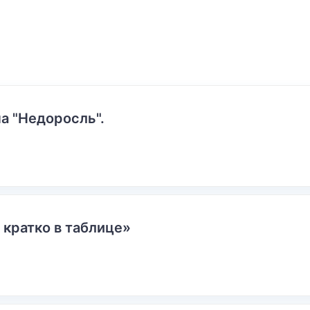
а "Недоросль".
 кратко в таблице»