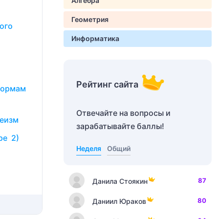
Алгебра
Геометрия
ого
Информатика
Рейтинг сайта
формам
Отвечайте на вопросы и
деизм
зарабатывайте баллы!
ре 2)
Неделя
Общий
87
Данила Стоякин
80
Даниил Юраков