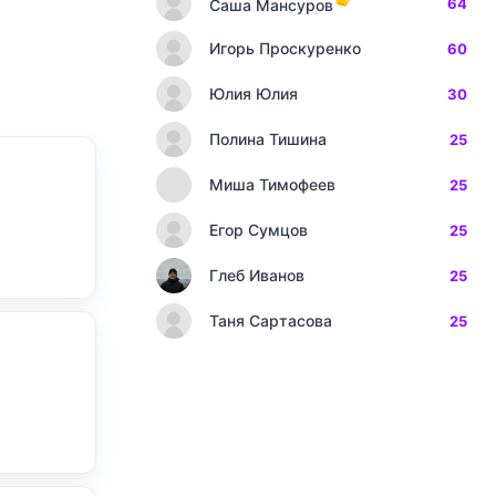
64
Саша Мансуров
Игорь Проскуренко
60
Юлия Юлия
30
Полина Тишина
25
Миша Тимофеев
25
Егор Сумцов
25
Глеб Иванов
25
Таня Сартасова
25