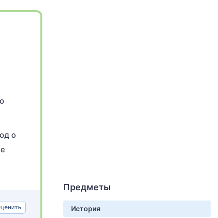
но
од о
ое
Предметы
ценить
История