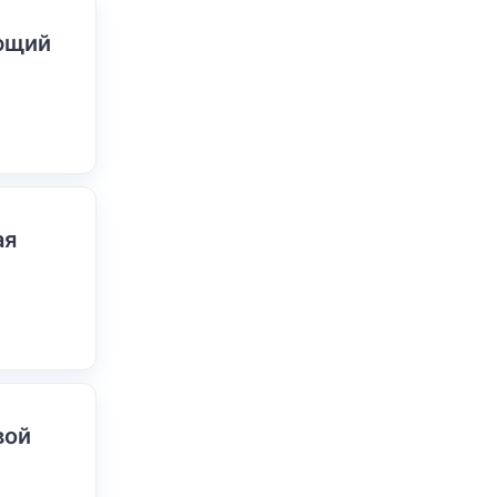
ающий
ая
вой