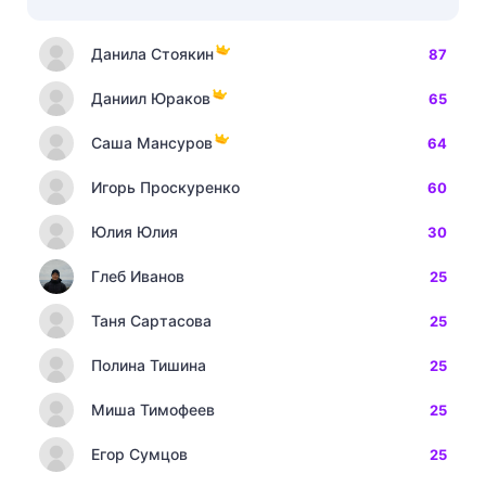
Данила Стоякин
87
Даниил Юраков
65
Саша Мансуров
64
Игорь Проскуренко
60
Юлия Юлия
30
Глеб Иванов
25
Таня Сартасова
25
Полина Тишина
25
Миша Тимофеев
25
Егор Сумцов
25