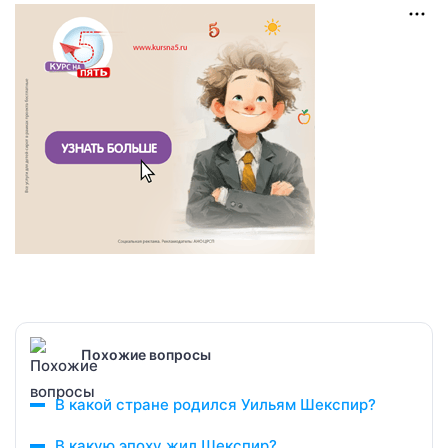
Похожие вопросы
В какой стране родился Уильям Шекспир?
В какую эпоху жил Шекспир?