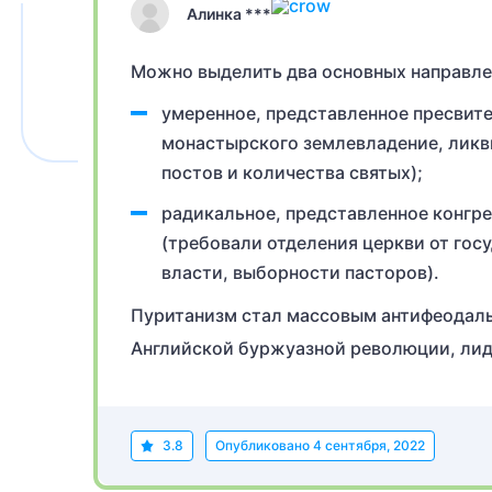
Алинка ***
Можно выделить два основных направлен
умеренное, представленное пресвит
монастырского землевладение, ликв
постов и количества святых);
радикальное, представленное конгр
(требовали отделения церкви от гос
власти, выборности пасторов).
Пуританизм стал массовым антифеодаль
Английской буржуазной революции, лид
3.8
Опубликовано
4 сентября, 2022