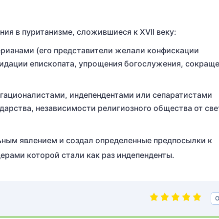
ия в пуританизме, сложившиеся к XVII веку:
ерианами (его представители желали конфискации
идации епископата, упрощения богослужения, сокращ
егационалистами, индепендентами или сепаратистами
ударства, независимости религиозного общества от св
ным явлением и создал определенные предпосылки к
ерами которой стали как раз индепенденты.
О