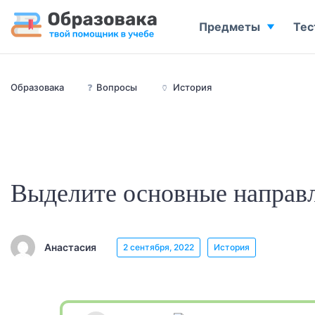
Предметы
Тес
Образовака
❓
Вопросы
🏺
История
Выделите основные направл
Анастасия
2 сентября, 2022
История