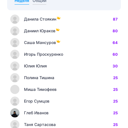
Неделя
Общий
Данила Стоякин
87
Даниил Юраков
80
Саша Мансуров
64
Игорь Проскуренко
60
Юлия Юлия
30
Полина Тишина
25
Миша Тимофеев
25
Егор Сумцов
25
Глеб Иванов
25
Таня Сартасова
25