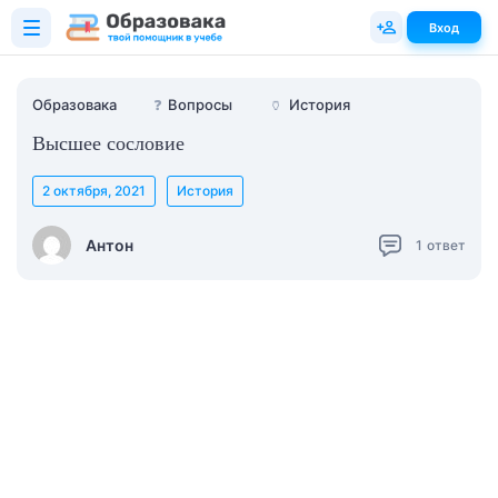
Вход
Образовака
❓
Вопросы
🏺
История
Высшее сословие
2 октября, 2021
История
Антон
1
ответ