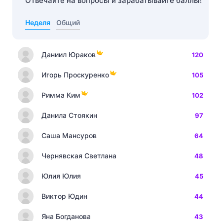
Отвечайте на вопросы и зарабатывайте баллы!
Неделя
Общий
Даниил Юраков
120
Игорь Проскуренко
105
Римма Ким
102
Данила Стоякин
97
Саша Мансуров
64
Чернявская Светлана
48
Юлия Юлия
45
Виктор Юдин
44
Яна Богданова
43