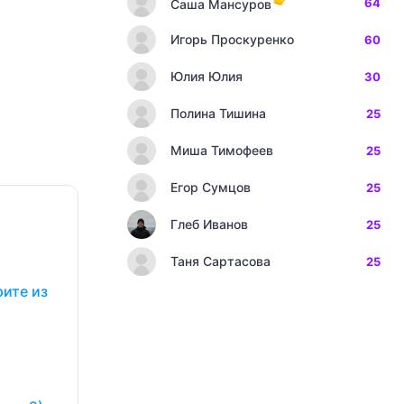
64
Саша Мансуров
Игорь Проскуренко
60
Юлия Юлия
30
Полина Тишина
25
Миша Тимофеев
25
Егор Сумцов
25
Глеб Иванов
25
Таня Сартасова
25
рите из