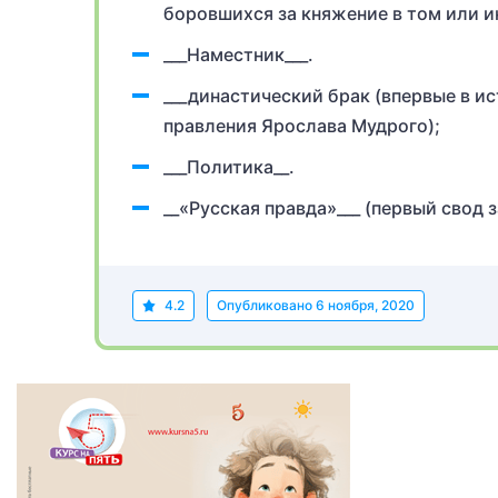
боровшихся за княжение в том или и
___Наместник___.
___династический брак (впервые в и
правления Ярослава Мудрого);
___Политика__.
__«Русская правда»___ (первый свод 
4.2
Опубликовано
6 ноября, 2020