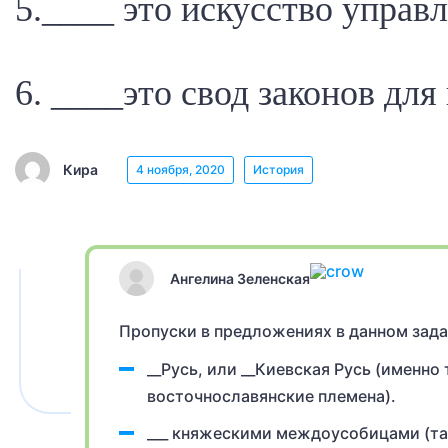
5.____ это искусство управ
6. ____это свод законов для
Кира
4 ноября, 2020
История
Ангелина Зеленская
Пропуски в предложениях в данном зад
__Русь, или __Киевская Русь (именно
восточнославянские племена).
___ княжескими междоусобицами (та