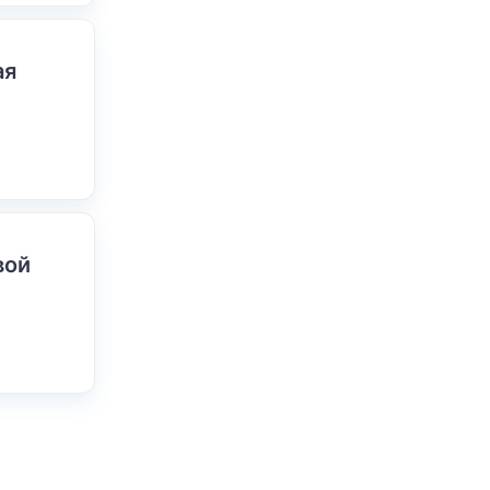
ая
вой