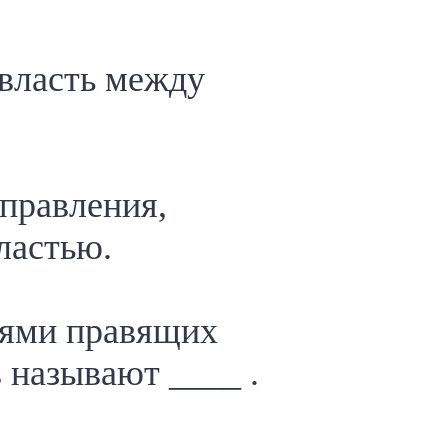
 власть между
управления,
ластью.
лями правящих
в называют ____ .