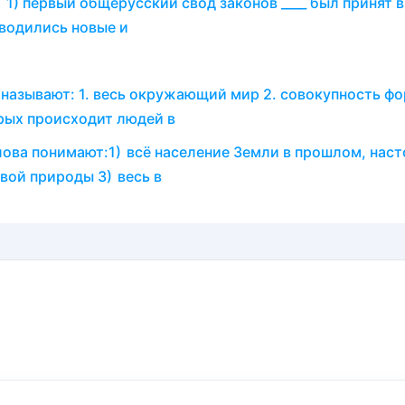
1) первый общерусский свод законов ____ был принят в 
вводились новые и
называют: 1. весь окружающий мир 2. совокупность ф
орых происходит людей в
ова понимают:1) всё население Земли в прошлом, нас
вой природы 3) весь в