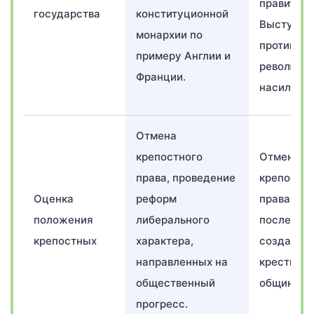
правителя
государства
конституционной
Выступал
монархии по
против
примеру Англии и
революци
Франции.
насилия.
Отмена
крепостного
Отмена
права, проведение
крепостно
Оценка
реформ
права с
положения
либерального
последу
крепостных
характера,
создание
направленных на
крестьянс
общественный
общин.
прогресс.