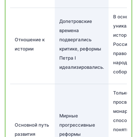
В основе
Допетровские
уникальн
времена
истории
Отношение к
подвергались
России л
истории
критике, реформы
православ
Петра I
народност
идеализировались.
соборност
Только
просвеще
монарх,
Мирные
способны
Основной путь
прогрессивные
понять
развития
реформы