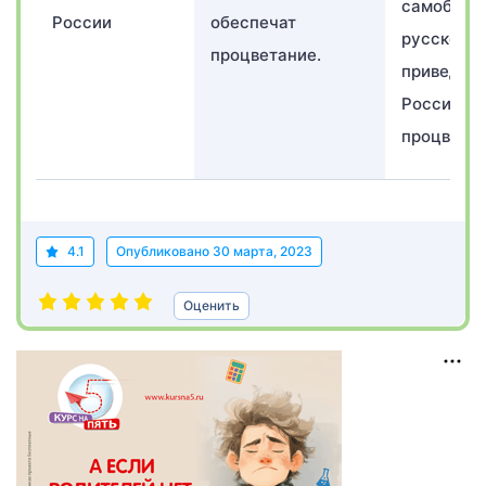
самобытн
России
обеспечат
русского 
процветание.
приведет
Россию к
процвета
4.1
Опубликовано
30 марта, 2023
Оценить