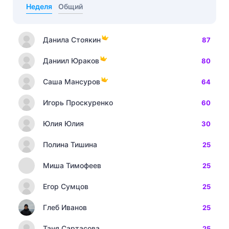
Неделя
Общий
Данила Стоякин
87
Даниил Юраков
80
Саша Мансуров
64
Игорь Проскуренко
60
Юлия Юлия
30
Полина Тишина
25
Миша Тимофеев
25
Егор Сумцов
25
Глеб Иванов
25
Таня Сартасова
25