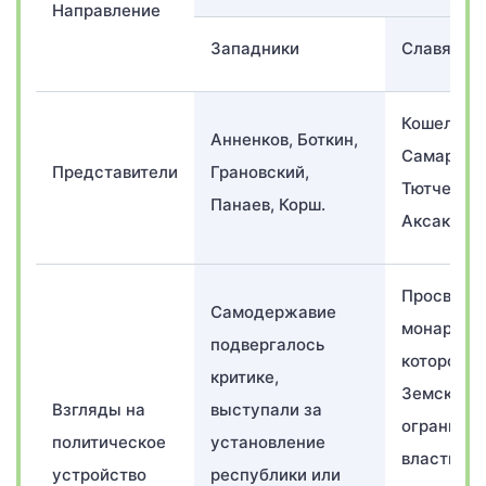
Направление
Западники
Славяноф
Кошелев,
Анненков, Боткин,
Самарин,
Представители
Грановский,
Тютчев, б
Панаев, Корш.
Аксаковы.
Просвеще
Самодержавие
монархия,
подвергалось
которой
критике,
Земский 
Взгляды на
выступали за
ограничив
политическое
установление
власть
устройство
республики или