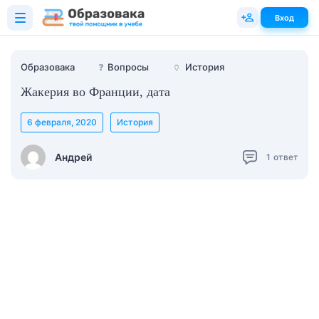
Вход
Образовака
❓
Вопросы
🏺
История
Жакерия во Франции, дата
6 февраля, 2020
История
Андрей
1
ответ