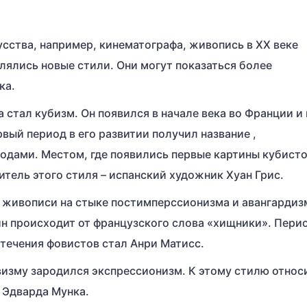
усства, например, кинематографа, живопись в XX веке
лялись новые стили. Они могут показаться более
ка.
стал кубизм. Он появился в начале века во Франции и
рвый период в его развитии получил название ,
годами. Местом, где появились первые картины кубисто
тель этого стиля – испанский художник Хуан Грис.
е живописи на стыке постимперссионизма и авангардиз
н происходит от французского слова «хищники». Перио
 течения фовистов стал Анри Матисс.
визму зародился экспрессионизм. К этому стилю относ
 Эдварда Мунка.