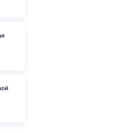
ая
вой