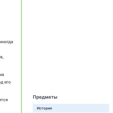
 иногда
в,
ма
д его
Предметы
ится
История