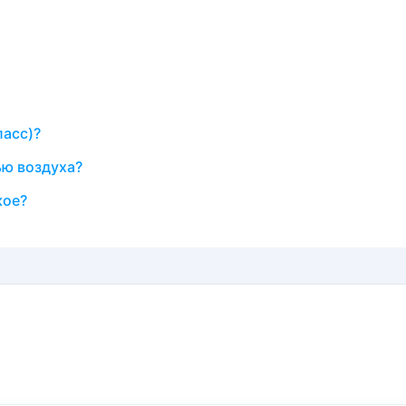
ласс)?
ю воздуха?
кое?