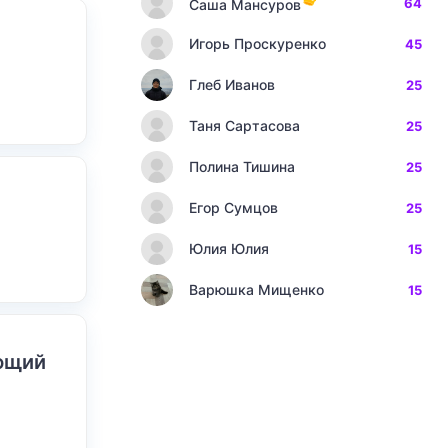
64
Саша Мансуров
Игорь Проскуренко
45
Глеб Иванов
25
Таня Сартасова
25
Полина Тишина
25
Егор Сумцов
25
Юлия Юлия
15
Варюшка Мищенко
15
ающий