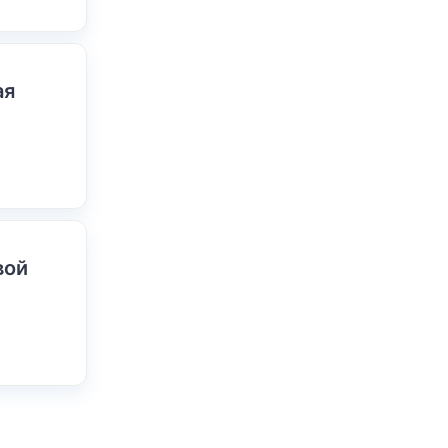
ая
вой