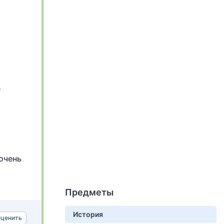
е
очень
Предметы
История
ценить