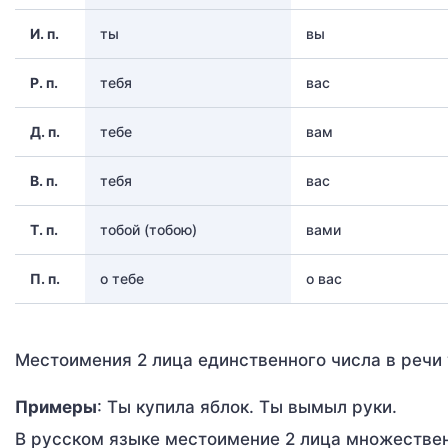
И. п.
ты
вы
Р. п.
тебя
вас
Д. п.
тебе
вам
В. п.
тебя
вас
Т. п.
тобой (тобою)
вами
П. п.
о тебе
о вас
Местоимения 2 лица единственного числа в речи 
Примеры
: Ты купила яблок. Ты вымыл руки.
В русском языке местоимение 2 лица множестве