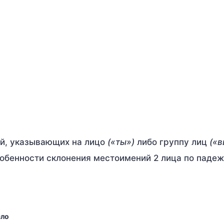
й, указывающих на лицо
(«ты»)
либо группу лиц
(«в
обенности склонения местоимений 2 лица по падеж
сло