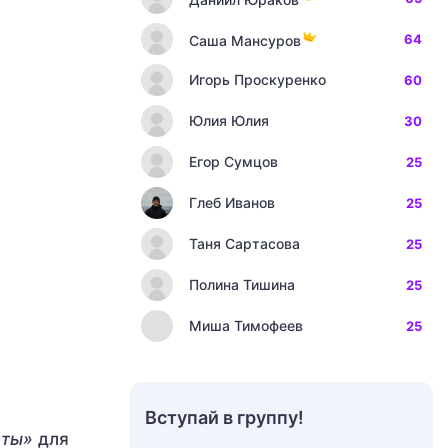
64
Саша Мансуров
Игорь Проскуренко
60
Юлия Юлия
30
Егор Сумцов
25
Глеб Иванов
25
Таня Сартасова
25
Полина Тишина
25
Миша Тимофеев
25
Вступай в группу!
«ты»
для