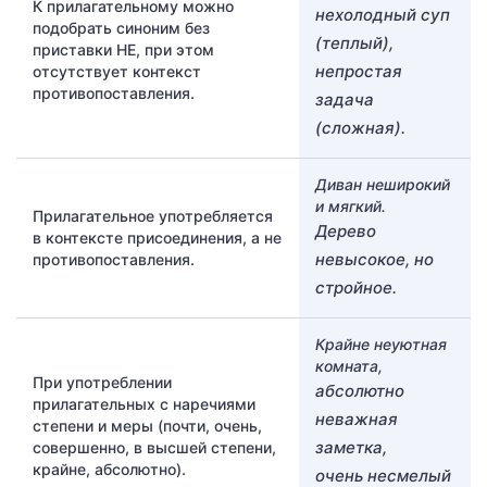
К прилагательному можно
нехолодный суп
подобрать синоним без
(теплый),
приставки НЕ, при этом
непростая
отсутствует контекст
противопоставления.
задача
(сложная).
Диван неширокий
и мягкий.
Прилагательное употребляется
Дерево
в контексте присоединения, а не
невысокое, но
противопоставления.
стройное.
Крайне неуютная
комната,
При употреблении
абсолютно
прилагательных с наречиями
неважная
степени и меры (почти, очень,
заметка,
совершенно, в высшей степени,
крайне, абсолютно).
очень несмелый