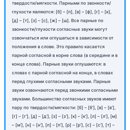
твердости/мягкости. Парными по звонкости/
глухости являются: [б] – [п], [в] – [ф], [г] – [к],
[д] – [т], [з] – [с], [ж] – [ш]. Все парные по
звонкости/глухости согласные звуки могут
озвончаться или оглушаться в зависимости от
положения в слове. Это правило касается
парной согласной в корне слова (в середине и в
конце слова). Парные звуки оглушаются: в
словах с парной согласной на конце, в словах
перед глухими согласными звуками. Парные
звуки озвончаются перед звонкими согласными
звуками. Большинство согласных звуков имеют
пару по твердости/мягкости: [б] – [б’], [в] – [в’],
[г] – [г’], [д] – [д’], [з] – [з’], [к] – [к’], [л] – [л’], [м]
– [м’], [н] – [н’], [п] – [п’], [р] – [р’], [с] – [с’], [т] –