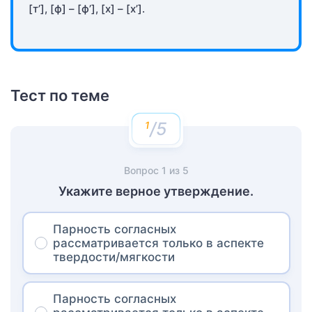
[т’], [ф] – [ф’], [х] – [х’].
Тест по теме
/5
Вопрос
1
из
5
Укажите верное утверждение.
Парность согласных
рассматривается только в аспекте
твердости/мягкости
Парность согласных