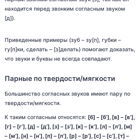
находится перед звонким согласным звуком
[д]).
Приведенные примеры (зуб – зу[п], губки –
гу[п]ки, сделать – [з]делать) помогают доказать,
что звуки и буквы не всегда совпадают.
Парные по твердости/мягкости
Большинство согласных звуков имеют пару по
твердости/мягкости.
К таким согласным относятся:
[б] – [б’], [в] – [в’],
[г] – [г’], [д] – [д’], [з] – [з’], [к] – [к’], [л] – [л’], [м]
– [м’], [н] – [н’], [п] – [п’], [р] – [р’], [с] – [с’], [т] –