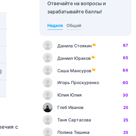
Отвечайте на вопросы и
зарабатывайте баллы!
Неделя
Общий
87
Данила Стоякин
65
Даниил Юраков
64
Саша Мансуров
)
Игорь Проскуренко
60
Юлия Юлия
30
Глеб Иванов
25
Таня Сартасова
25
речия с
Полина Тишина
25