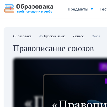
Предметы
Тес
Образовака
✍
Русский язык
7 класс
Союз
Правописание союзов