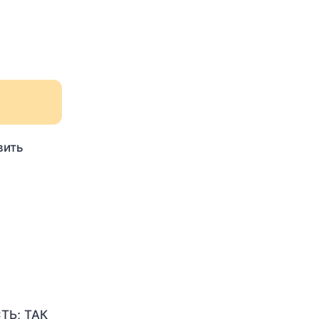
вить
ТЬ; ТАК