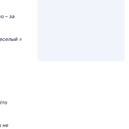
о – за
веселый =
Что
ы не