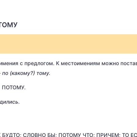
 ТОМУ
.
имения с предлогом. К местоимениям можно поста
 по (какому?) тому.
= ПОТОМУ.
удились.
АК БУДТО; СЛОВНО БЫ; ПОТОМУ ЧТО; ПРИЧЕМ; ТО ЕС