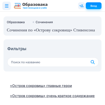
Вход
Образовака
⭐
Сочинения
Сочинения по «Острову сокровищ» Стивенсона
Фильтры
«Остров сокровищ» главные герои
«Остров сокровищ» очень краткое содержание