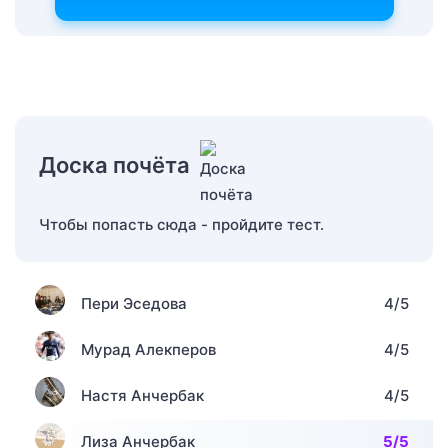
Доска почёта
Чтобы попасть сюда - пройдите тест.
Пери Эседова
4/5
Мурад Алекперов
4/5
Настя Анчербак
4/5
Лиза Анчербак
5/5