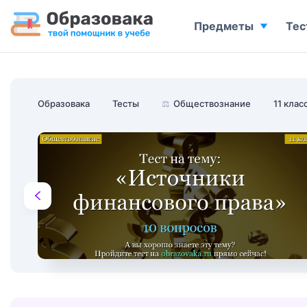
Предметы
Тес
Образовака
Тесты
⚖️
Обществознание
11 клас