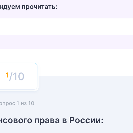
ндуем прочитать:
/10
опрос
1
из
10
сового права в России: