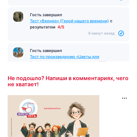
Гость завершил
Тест «Вернер» (Герой нашего времени)
с
результатом
4/5
6 минут назад
Гость завершил
Тест по произведению «Цветы для
Элджернона» Киз
с результатом
9/10
6 минут назад
Не подошло? Напиши в комментариях, чего
не хватает!