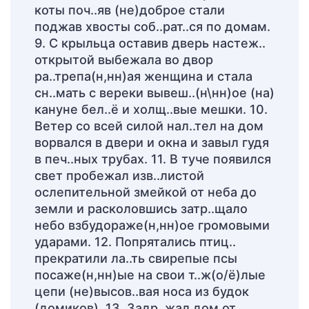
коты поч..яв (не)доброе стали
поджав хвосты соб..рат..ся по домам.
9. С крыльца оставив дверь настеж..
открытой выбежала во двор
ра..трепа(н,нн)ая женщина и стала
сн..мать с вереки вывеш..(н\нн)ое (на)
кануне бел..ё и холщ..вые мешки. 10.
Ветер со всей силой нал..тел на дом
ворвался в двери и окна и завыл гудя
в печ..ных трубах. 11. В туче появился
свет пробежал изв..листой
ослепительной змейкой от неба до
земли и расколовшись затр..щало
небо взбудораже(н,нн)ое громовыми
ударами. 12. Попрятались птиц..
прекратили ла..ть свирепые псы
посаже(н,нн)ые на свои т..ж(о/ё)лые
цепи (не)высов..вая носа из будок
(домиков). 13. Задр..жал дом от