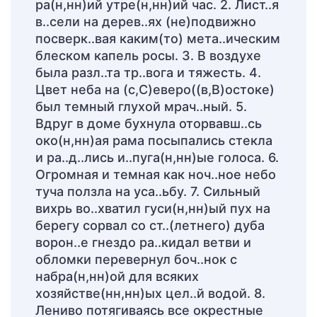
ра(н,нн)ий утре(н,нн)ий час. 2. Лист..я
в..сели на дерев..ях (не)подвижно
посверк..вая каким(то) мета..ическим
блеском капель росы. 3. В воздухе
была разл..та тр..вога и тяжесть. 4.
Цвет неба на (с,С)еверо((в,В)остоке)
был темный глухой мрач..ный. 5.
Вдруг в доме бухнула оторвавш..сь
око(н,нн)ая рама посыпались стекла
и ра..д..лись и..пуга(н,нн)ые голоса. 6.
Огромная и темная как ноч..ное небо
туча ползла на уса..ьбу. 7. Сильный
вихрь во..хватил гуси(н,нн)ый пух на
берегу сорвал со ст..(летнего) дуба
ворон..е гнездо ра..кидал ветви и
обломки перевернул боч..нок с
набра(н,нн)ой для всяких
хозяйстве(нн,нн)ых цел..й водой. 8.
Лениво потягиваясь все окрестные