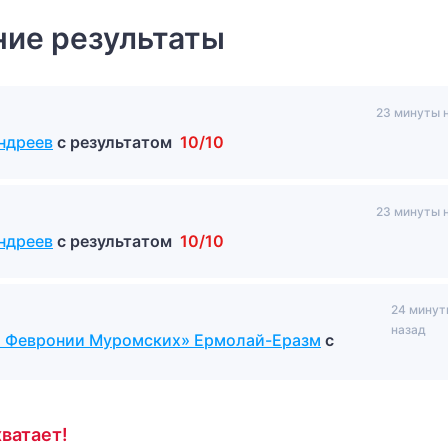
ие результаты
23 минуты 
ндреев
с результатом
10/10
23 минуты 
ндреев
с результатом
10/10
24 минут
назад
 и Февронии Муромских» Ермолай-Еразм
с
ватает!