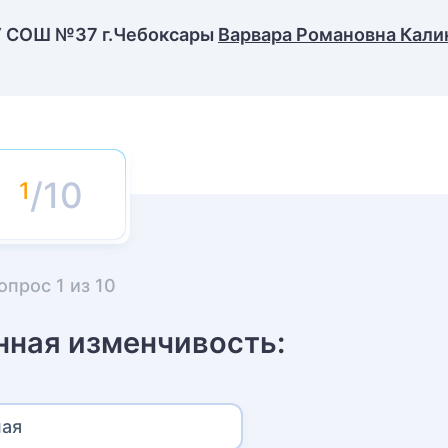
У СОШ №37 г.Чебоксары
Варвара Романовна Кали
/10
опрос
1
из
10
нная изменчивость:
ная