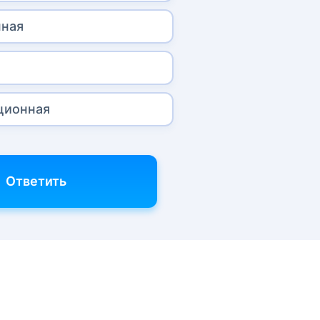
нная
ционная
Ответить