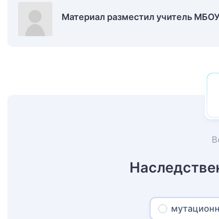
Материал разместил учитель МБО
В
Наследстве
мутацион