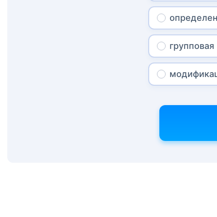
определе
групповая
модифика