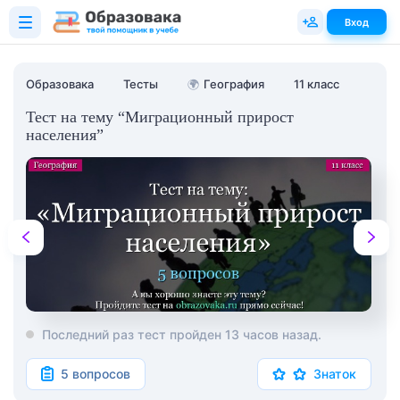
Вход
Образовака
Тесты
🌍
География
11 класс
Тест на тему “Миграционный прирост
населения”
Последний раз тест пройден 13 часов назад.
5 вопросов
Знаток