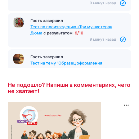
9 минут назад
Гость завершил
Тест по произведению «Три мушкетера»
Дюма
с результатом
9/10
9 минут назад
Гость завершил
Тест на тему "Образец оформления
читательского дневника для 1 класса"
с
результатом
5/5
10 минут назад
Не подошло? Напиши в комментариях, чего
не хватает!