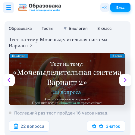
Вход
Образовака
Тесты
🌳
Биология
8 класс
Тест на тему Мочевыделительная система
Вариант 2
Последний раз тест пройден 16 часов назад.
22 вопроса
Знаток