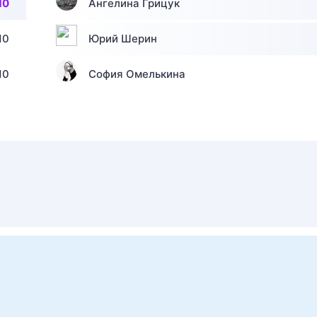
10
Ангелина Грицук
10
Юрий Шерин
10
София Омелькина