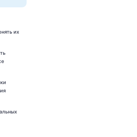
онять их
ить
же
пки
ния
ральных