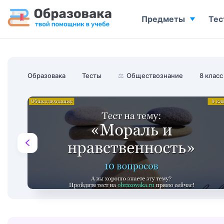
Предметы
Тес
Образовака
Тесты
⚖️
Обществознание
8 класс