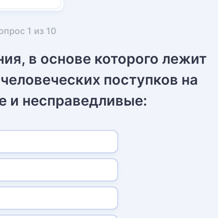
опрос
1
из
10
ия, в основе которого лежит
 человеческих поступков на
е и несправедливые: