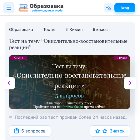
Вход
Образовака
Тесты
🧪
Химия
9 класс
Тест на тему “Окислительно-восстановительные
реакции”
Последний раз тест пройден более 24 часов назад.
5 вопросов
Знаток