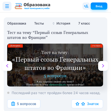
Вход
Образовака
Тесты
🏺
История
7 класс
Тест на тему “Первый созыв Генеральных
штатов во Франции”
Последний раз тест пройден более 24 часов назад.
5 вопросов
Знаток