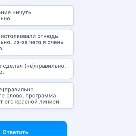
ние ничуть
льно.
 истолковали отнюдь
ьно, из-за чего я очень
ю.
е сделал (не)правильно,
о.
не)правильно
те слово, программа
т его красной линией.
Ответить