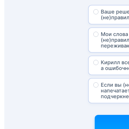
Ваше реше
(не)прави
Мои слова
(не)правил
пережива
Кирилл вс
а ошибочн
Если вы (
напечатае
подчеркне