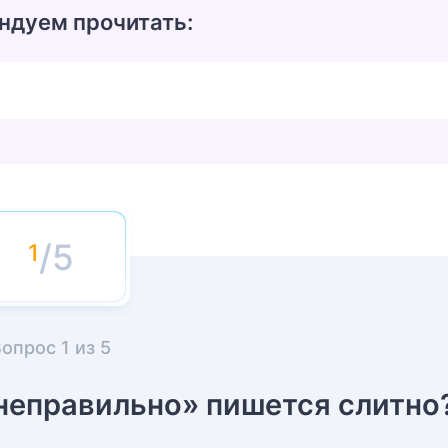
ндуем прочитать:
/5
Вопрос
1
из
5
неправильно» пишется слитно