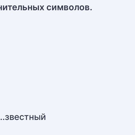
нительных символов.
е
..звестный