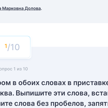
а Марковна Долова
.
/10
опрос
1
из
10
ром в обоих словах в приставк
ква. Выпишите эти слова, вст
те слова без пробелов, запят