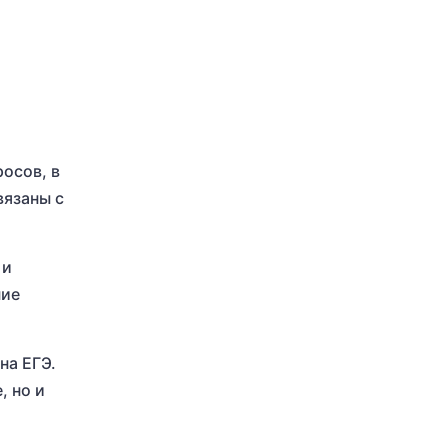
росов, в
вязаны с
 и
ние
на ЕГЭ.
, но и