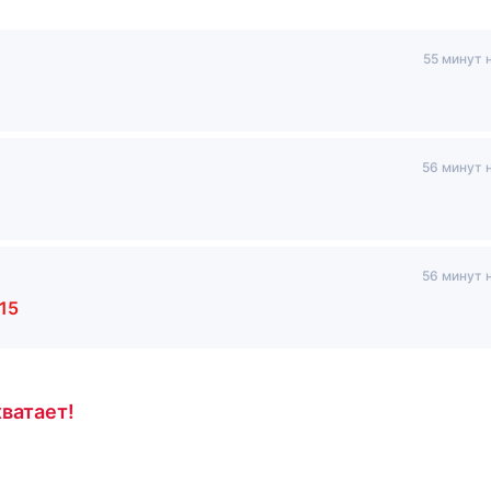
55 минут 
56 минут 
56 минут 
15
ватает!