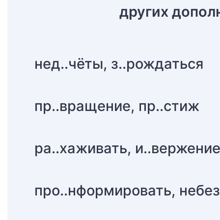
других допол
нед..чёты, з..рождаться
пр..вращение, пр..стиж
ра..хаживать, и..вержени
про..нформировать, небез