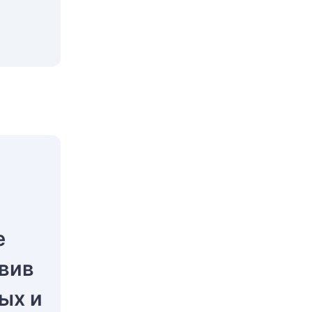
е
авив
ых и