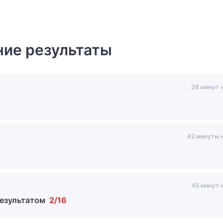
ие результаты
38 минут 
42 минуты 
45 минут 
результатом
2/16