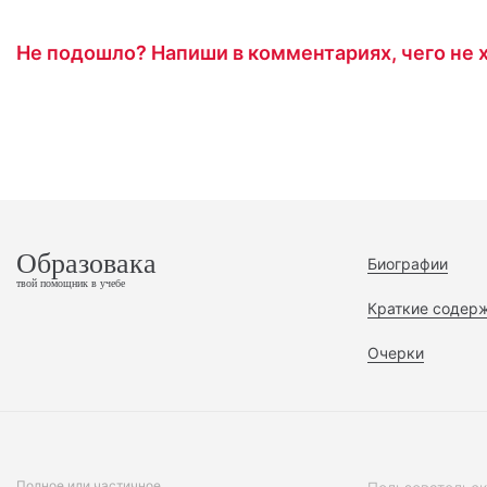
Не подошло? Напиши в комментариях, чего не х
Образовака
Биографии
твой помощник в учебе
Краткие содер
Очерки
Полное или частичное