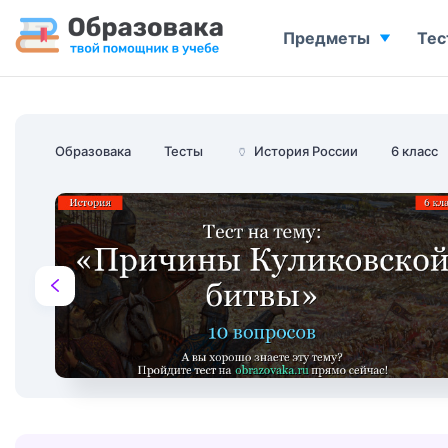
Предметы
Тес
Образовака
Тесты
🏺
История России
6 класс