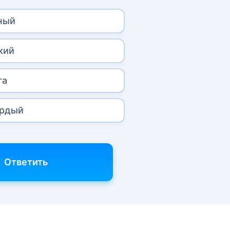
ный
кий
та
ордый
Ответить