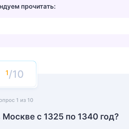
ндуем прочитать:
/10
опрос
1
из
10
 Москве с 1325 по 1340 год?