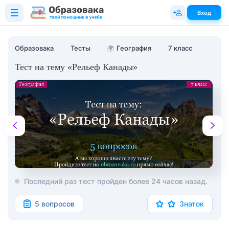
Вход
Образовака
Тесты
🌍
География
7 класс
Тест на тему «Рельеф Канады»
Последний раз тест пройден более 24 часов назад.
5 вопросов
Знаток