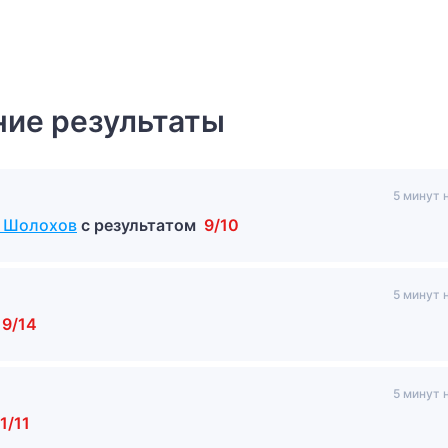
ие результаты
5 минут 
» Шолохов
с результатом
9/10
5 минут 
9/14
5 минут 
1/11