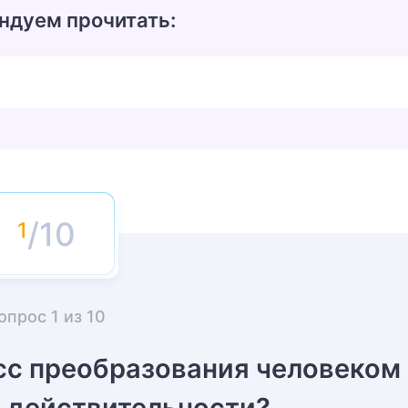
ндуем прочитать:
/10
опрос
1
из
10
сс преобразования человеком
действительности?