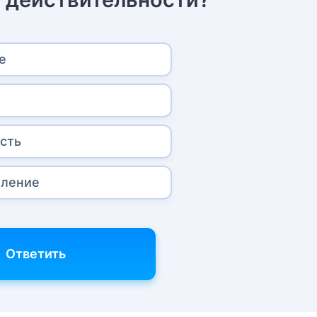
е
е
сть
бление
Ответить