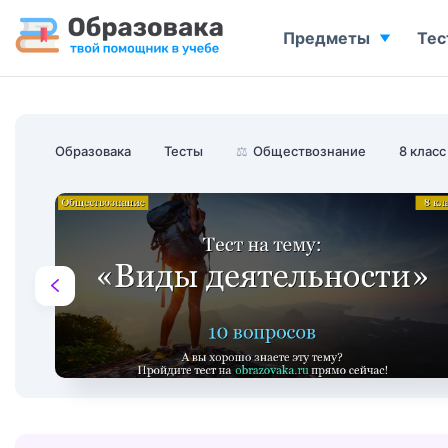
Предметы
Тес
Образовака
Тесты
⚖️
Обществознание
8 класс