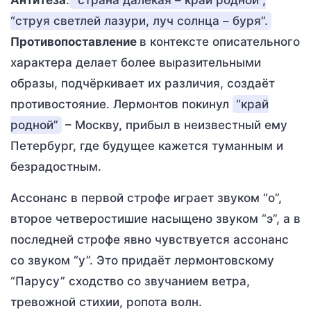
“струя светлей лазури, луч солнца – буря”.
Противопоставление
в контексте описательного
характера делает более выразительными
образы, подчёркивает их различия, создаёт
противостояние. Лермонтов покинул
“край
родной”
– Москву, прибыл в неизвестный ему
Петербург, где будущее кажется туманным и
безрадостным.
Ассонанс в первой строфе играет звуком “о”,
второе четверостишие насыщено звуком “э”, а в
последней строфе явно чувствуется ассонанс
со звуком “у”. Это придаёт лермонтовскому
“Парусу” сходство со звучанием ветра,
тревожной стихии, ропота волн.