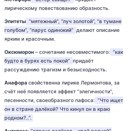
лирическому повествованию образность.
Эпитеты
“мятежный”, “луч золотой”, “в тумане
голубом”, “парус одинокий”
делают описание
ярким и красочным.
Оксюморон
– сочетание несовместимого:
“как
будто в бурях есть покой”
придаёт
рассуждению трагизм и безысходность.
Анафора
свойственна лирике Лермонтова, за
счёт неё появляется эффект “элегичности”,
песенности, своеобразного пафоса:
“Что ищет
он в стране далёкой? Что кинул он в краю
родном?..”.
Антитеза
:
“страна далёкая – край родной”,