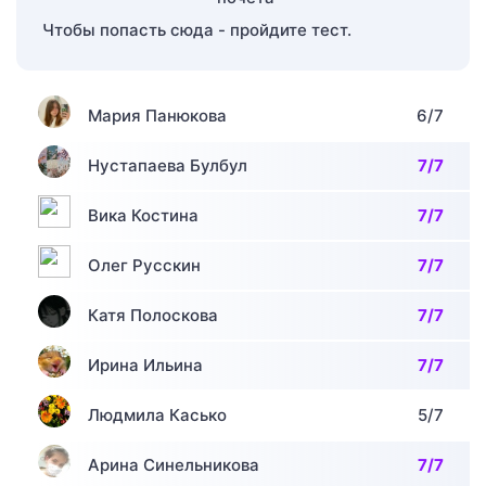
Чтобы попасть сюда - пройдите тест.
Мария Панюкова
6/7
Нустапаева Булбул
7/7
Вика Костина
7/7
Олег Русскин
7/7
Катя Полоскова
7/7
Ирина Ильина
7/7
Людмила Касько
5/7
Арина Синельникова
7/7