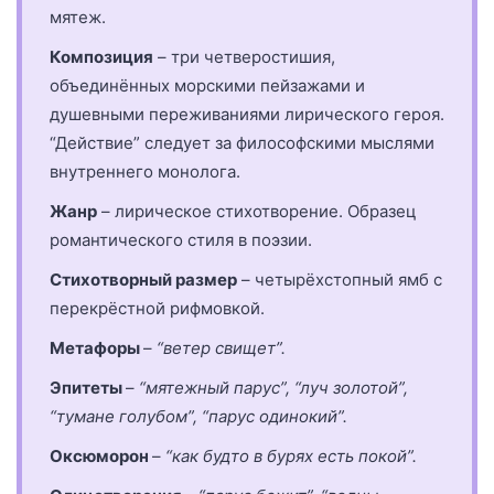
мятеж.
Композиция
– три четверостишия,
объединённых морскими пейзажами и
душевными переживаниями лирического героя.
“Действие” следует за философскими мыслями
внутреннего монолога.
Жанр
– лирическое стихотворение. Образец
романтического стиля в поэзии.
Стихотворный размер
– четырёхстопный ямб с
перекрёстной рифмовкой.
Метафоры
–
“ветер свищет”.
Эпитеты
–
“мятежный парус”, “луч золотой”,
“тумане голубом”, “парус одинокий”.
Оксюморон
–
“как будто в бурях есть покой”.