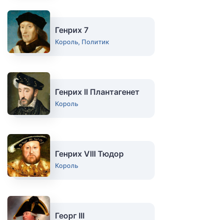
Генрих 7
Король, Политик
Генрих II Плантагенет
Король
Генрих VIII Тюдор
Король
Георг III