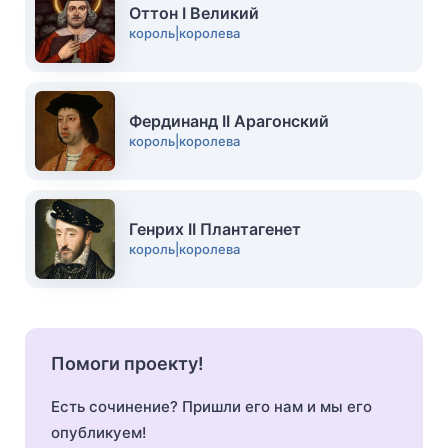
Оттон I Великий
король|королева
Фердинанд II Арагонский
король|королева
Генрих II Плантагенет
король|королева
Помоги проекту!
Есть сочинение? Пришли его нам и мы его
опубликуем!