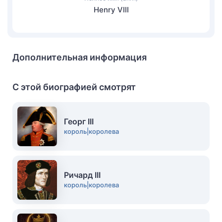
Henry VIII
Дополнительная информация
С этой биографией смотрят
Георг III
король|королева
Ричард III
король|королева