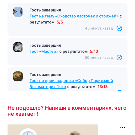
Гость завершил
Тест Золотые слова (Зощенко)
с результатом
Гость завершил
4/10
Тест на тему «Сходство ласточек и стрижей»
с
результатом
5/5
44 минуты назад
45 минут назад
Гость завершил
Тест «Мастер»
с результатом
5/10
50 минут назад
Гость завершил
Тест по произведению «Собор Парижской
Богоматери» Гюго
с результатом
13/13
54 минуты назад
Не подошло? Напиши в комментариях, чего
не хватает!