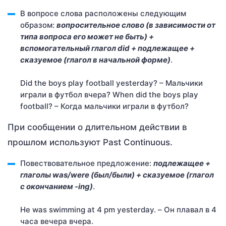
В вопросе слова расположены следующим
образом:
вопросительное слово (в зависимости от
типа вопроса его может не быть) +
вспомогательный глагол did + подлежащее +
сказуемое (глагол в начальной форме)
.
Did the boys play football yesterday? – Мальчики
играли в футбол вчера? When did the boys play
football? – Когда мальчики играли в футбол?
При сообщении о длительном действии в
прошлом используют Past Continuous.
Повествовательное предложение:
подлежащее +
глаголы was/were (был/были) + сказуемое (глагол
с окончанием -ing)
.
He was swimming at 4 pm yesterday. – Он плавал в 4
часа вечера вчера.