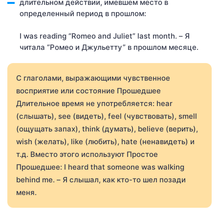
длительном действии, имевшем место в
определенный период в прошлом:
I was reading “Romeo and Juliet” last month. – Я
читала “Ромео и Джульетту” в прошлом месяце.
С глаголами, выражающими чувственное
восприятие или состояние Прошедшее
Длительное время не употребляется: hear
(слышать), see (видеть), feel (чувствовать), smell
(ощущать запах), think (думать), believe (верить),
wish (желать), like (любить), hate (ненавидеть) и
т.д. Вместо этого используют Простое
Прошедшее: I heard that someone was walking
behind me. – Я слышал, как кто-то шел позади
меня.