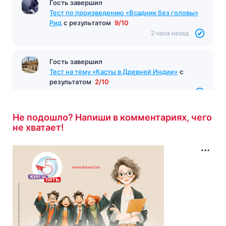
Тест «Отцы и дети»
с результатом
14/15
2 часа назад
Гость завершил
Тест по произведению «Всадник без головы»
Рид
с результатом
9/10
2 часа назад
Гость завершил
Не подошло? Напиши в комментариях, чего
Тест на тему «Касты в Древней Индии»
с
не хватает!
результатом
2/10
2 часа назад