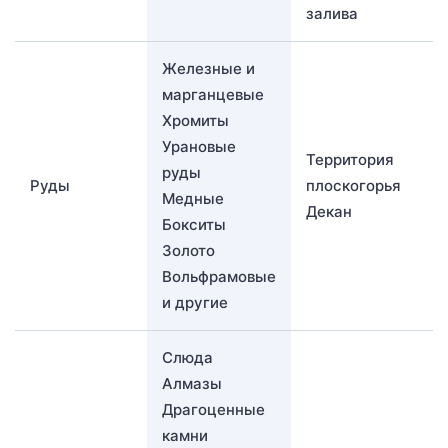
залива
Железные и
марганцевые
Хромиты
Урановые
Территория
руды
Руды
плоскогорья
Медные
Декан
Бокситы
Золото
Вольфрамовые
и другие
Слюда
Алмазы
Драгоценные
камни