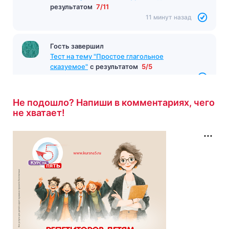
10 минут назад
Гость завершил
Тест по произведению «Дети подземелья»
с
результатом
7/11
11 минут назад
Гость завершил
Не подошло? Напиши в комментариях, чего
Тест на тему "Простое глагольное
не хватает!
сказуемое"
с результатом
5/5
11 минут назад