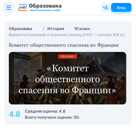
Вход
Образовака
🏺
История
10 класс
Время потрясений и перемен (конец XVIII — начало XIX в.)
Комитет общественного спасения во Франции
Средняя оценка: 4.8
4.8
Всего получено оценок: 50.