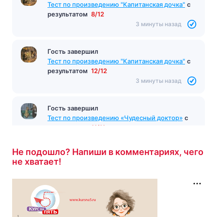
Тест по произведению «Грозовой перевал»
Тест по произведению "Капитанская дочка"
с
Бронте
с результатом
7/10
результатом
8/12
3 минуты назад
3 минуты назад
Гость завершил
Тест по произведению "Капитанская дочка"
с
результатом
12/12
3 минуты назад
Гость завершил
Тест по произведению «Чудесный доктор»
с
результатом
11/11
4 минуты назад
Не подошло? Напиши в комментариях, чего
не хватает!