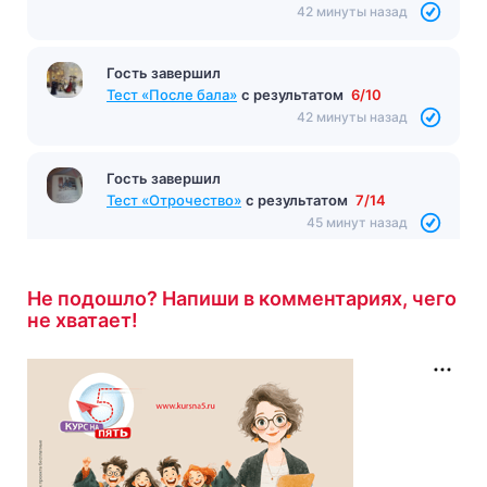
Тест «Понедельник начинается в субботу»
с
результатом
9/10
42 минуты назад
Гость завершил
Тест «После бала»
с результатом
6/10
42 минуты назад
Гость завершил
Тест «Отрочество»
с результатом
7/14
45 минут назад
Не подошло? Напиши в комментариях, чего
не хватает!