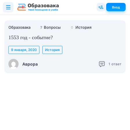
Вход
Образовака
❓
Вопросы
🏺
История
1553 год - событие?
9 января, 2020
История
Аврора
1
ответ